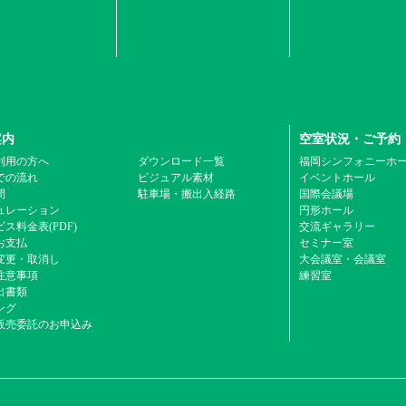
案内
空室状況・ご予約
利用の方へ
ダウンロード一覧
福岡シンフォニーホ
での流れ
ビジュアル素材
イベントホール
間
駐車場・搬出入経路
国際会議場
ュレーション
円形ホール
ス料金表(PDF)
交流ギャラリー
お支払
セミナー室
変更・取消し
大会議室・会議室
注意事項
練習室
出書類
ング
販売委託のお申込み