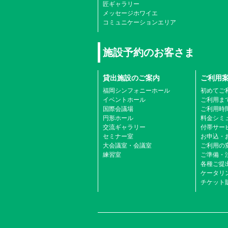
匠ギャラリー
メッセージホワイエ
コミュニケーションエリア
施設予約のお客さま
貸出施設のご案内
ご利用
福岡シンフォニーホール
初めてご
イベントホール
ご利用ま
国際会議場
ご利用時
円形ホール
料金シミ
交流ギャラリー
付帯サービ
セミナー室
お申込・
大会議室・会議室
ご利用の
練習室
ご準備・
各種ご提
ケータリ
チケット