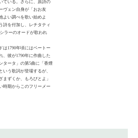
いている。さらに、原詩の
ーヴェン自身が「おお友
地よい調べを歌い始めよ
う詩を付加し、レチタティ
、シラーのオードが歌われ
は1790年頃にはベートー
、彼が1790年に作曲した
ンタータ」の第5曲に「香煙
という歌詞が登場するが、
ざまずくか、もろびとよ」
い時期からこのフリーメー