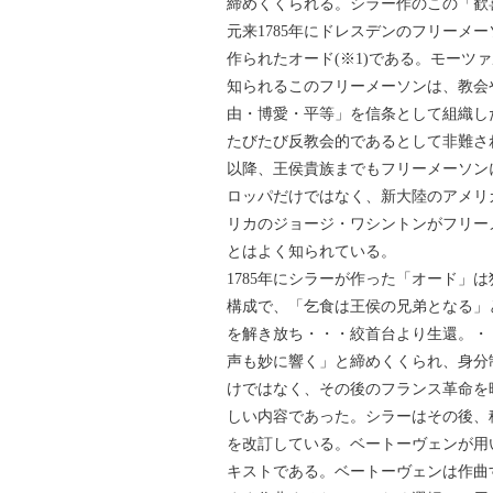
締めくくられる。シラー作のこの「歓
元来1785年にドレスデンのフリーメ
作られたオード(※1)である。モーツ
知られるこのフリーメーソンは、教会
由・博愛・平等」を信条として組織し
たびたび反教会的であるとして非難さ
以降、王侯貴族までもフリーメーソン
ロッパだけではなく、新大陸のアメリ
リカのジョージ・ワシントンがフリー
とはよく知られている。
1785年にシラーが作った「オード」
構成で、「乞食は王侯の兄弟となる」
を解き放ち・・・絞首台より生還。・
声も妙に響く」と締めくくられ、身分
けではなく、その後のフランス革命を
しい内容であった。シラーはその後、
を改訂している。ベートーヴェンが用
キストである。ベートーヴェンは作曲