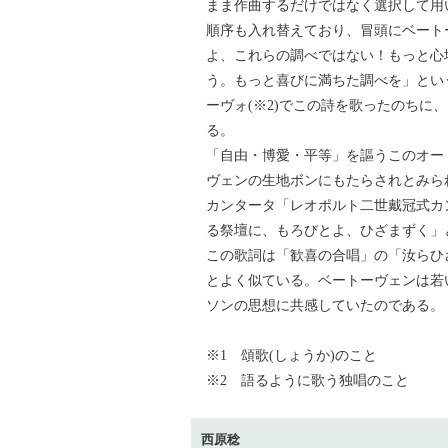
まま作曲するだけではなく選択して用
順序も入れ替えており、冒頭にベート
よ、これらの調べではない！もっと心
う。もっと喜びに満ちた調べを」とい
ーヴォ(※2)でこの詩を歌ったのちに
る。
「自由・博愛・平等」を謳うこのオード
ヴェンの生地ボンにもたらされとみられ
カンタータ「レオポルト二世戴冠式カ
る祭壇に、もろびとよ、ひざまずく」
この歌詞は「歓喜の合唱」の「汝らひ
とよく似ている。ベートーヴェンは若
ソンの思想に共感していたのである。
※1 頌歌(しょうか)のこと
※2 語るように歌う独唱のこと
西原稔