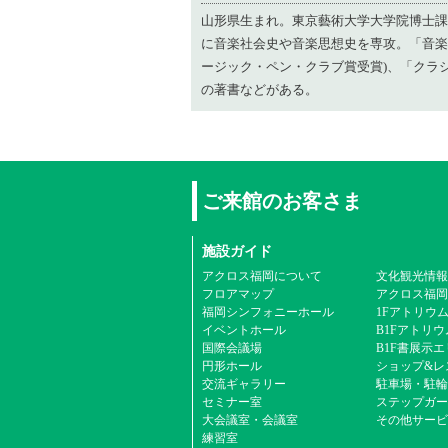
山形県生まれ。東京藝術大学大学院博士課
に音楽社会史や音楽思想史を専攻。「音楽
ージック・ペン・クラブ賞受賞)、「クラ
の著書などがある。
ご来館のお客さま
施設ガイド
アクロス福岡について
文化観光情報
フロアマップ
アクロス福岡
福岡シンフォニーホール
1Fアトリウ
イベントホール
B1Fアトリウ
国際会議場
B1F書展示
円形ホール
ショップ&レ
交流ギャラリー
駐車場・駐輪
セミナー室
ステップガー
大会議室・会議室
その他サービ
練習室