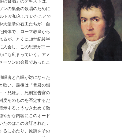
喜の合唱」のテキストは、
ーソンの集会の歌唱のために
ァルトが加入していたことで
や大聖堂の石工たちが「自
た団体で、ローマ教皇から
れるが、とくに18世紀後半
に入会し、この思想がヨー
カにも広まっていく。アメ
メーソンの会員であったこ
は独唱者と合唱が対になった
と歌い、最後は「暴君の鎖
・・兄妹よ、死刑宣告官の
制度そのものを否定するだ
暗示するようなきわめて激
穏やかな内容にこのオード
いたのはこの改訂されたテ
するにあたり、原詩をその