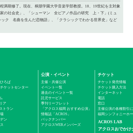
程満期修了。現在、桐朋学園大学音楽学部教授。18、19世紀を主対象
家の社会史」、「シューマン 全ピアノ作品の研究 上・下」(ミュ
シック 名曲を生んだ恋物語」、「クラシックでわかる世界史」など
公演・イベント
チケット
ひろば
主催・共催公演
チケット発売情報
チケットセンター
イベント一覧
チケット購入方法
ム
過去のイベント一覧
インターネット
ム
託児サービス
電話
エリア
季刊リーフレット
窓口
ストラン
「アクロス福岡 おすすめ公演」
主催公演の各種割引
場
情報誌「ACROS」
福岡シンフォニーホ
デン
バックナンバー
ACROS LAB
ス
アクロスWEBメンバーズ
アクロスおでかけ