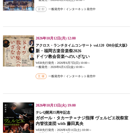
貸 館
一般発売中 / インターネット発売中
2026年10月12日(月) 12:00
アクロス・ランチタイムコンサート vol.120《80分拡大版》
新・福岡古楽音楽祭2026
ドイツ教会音楽へのいざない
WEB先行発売：2026年6月7日(日) 10:00～
一般発売：2026年6月12日(金) 10:00～
主 催
一般発売中 / インターネット発売中
2026年10月13日(火) 19:00
テレQ開局35周年記念
ガボール・タカーチ＝ナジ指揮 ヴェルビエ祝祭室
内管弦楽団 with 藤田真央
WEB先行発売：2026年4月11日(土) 10:00～