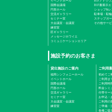
イベントホール
B1Fアトリウ
国際会議場
B1F書展示
円形ホール
ショップ&レ
交流ギャラリー
駐車場・駐輪
セミナー室
ステップガー
大会議室・会議室
その他サービ
練習室
匠ギャラリー
メッセージホワイエ
コミュニケーションエリア
施設予約のお客さま
貸出施設のご案内
ご利用
福岡シンフォニーホール
初めてご
イベントホール
ご利用ま
国際会議場
ご利用時
円形ホール
料金シミ
交流ギャラリー
付帯サービ
セミナー室
お申込・
大会議室・会議室
ご利用の
練習室
ご準備・
各種ご提