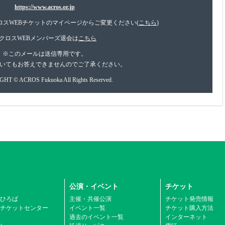
https://www.acros.or.jp
スWEBチケットのマイページからご変更ください(
こちら
)
クロスWEBメンバーズ退会は
こちら
※このメールは送信専用です。
いてもお答えできませんのでご了承ください。
HT © ACROS Fukuoka All Rights Reserved.
公演・イベント
チケット
ひろば
主催・共催公演
チケット発売情報
チケットセンター
イベント一覧
チケット購入方法
ム
過去のイベント一覧
インターネット