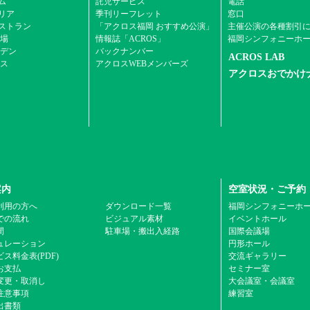
ム
託児サービス
電話
エリア
季刊リーフレット
窓口
ストラン
「アクロス福岡 おすすめ公演」
主催公演の各種割引
場
情報誌「ACROS」
福岡シンフォニーホ
デン
バックナンバー
ACROS LAB
ス
アクロスWEBメンバーズ
アクロスおでかけ
案内
空室状況・ご予約
利用の方へ
ダウンロード一覧
福岡シンフォニーホ
での流れ
ビジュアル素材
イベントホール
間
駐車場・搬出入経路
国際会議場
ュレーション
円形ホール
ス料金表(PDF)
交流ギャラリー
お支払
セミナー室
変更・取消し
大会議室・会議室
注意事項
練習室
出書類