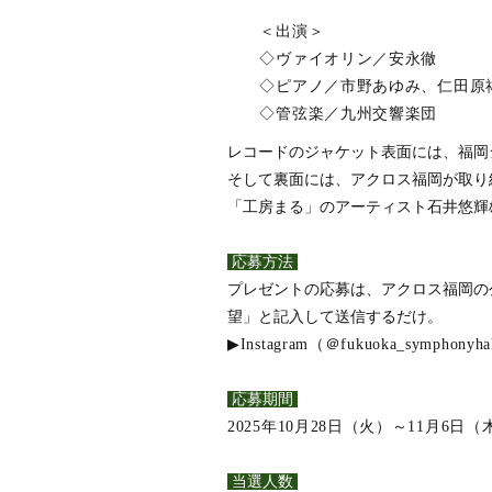
＜出演＞
◇ヴァイオリン／安永徹
◇
ピアノ／
市野あゆみ、
仁田原
◇管弦楽／
九州交響楽団
レコードのジャケット表面には、福岡
そして裏面には、アクロス福岡が取り
「工房まる」のアーティスト石井悠輝
応募方法
プレゼントの応募は、アクロス福岡の
望」と記入して送信するだけ。
▶Instagram
（
＠
fukuoka_symphonyha
応募期間
2025年10月28日（火）～11月6日（
当選人数