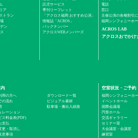
ム
託児サービス
電話
エリア
季刊リーフレット
窓口
ストラン
「アクロス福岡 おすすめ公演」
主催公演の各種割引
場
情報誌「ACROS」
福岡シンフォニーホ
デン
バックナンバー
ACROS LAB
ス
アクロスWEBメンバーズ
アクロスおでかけ
案内
空室状況・ご予約
利用の方へ
ダウンロード一覧
福岡シンフォニーホ
での流れ
ビジュアル素材
イベントホール
間
駐車場・搬出入経路
国際会議場
ュレーション
円形ホール
ス料金表(PDF)
交流ギャラリー
お支払
セミナー室
変更・取消し
大会議室・会議室
注意事項
練習室