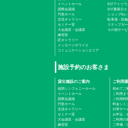
イベントホール
B1Fアトリウ
国際会議場
B1F書展示
円形ホール
ショップ&レ
交流ギャラリー
駐車場・駐輪
セミナー室
ステップガー
大会議室・会議室
その他サービ
練習室
匠ギャラリー
メッセージホワイエ
コミュニケーションエリア
施設予約のお客さま
貸出施設のご案内
ご利用
福岡シンフォニーホール
初めてご
イベントホール
ご利用ま
国際会議場
ご利用時
円形ホール
料金シミ
交流ギャラリー
付帯サービ
セミナー室
お申込・
大会議室・会議室
ご利用の
練習室
ご準備・