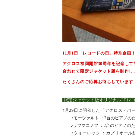
11月1日「レコードの日」特別企画
アクロス福岡開館
30
周年を記念して
合わせて限定ジャケット版を制作し
たくさんのご応募お待ちしています
限定ジャケット版オリジナルLPレ
4
月
29
日に開催した「アクロス・バ
♪
モーツァルト ：2台のピアノの
♪
ラフマニノフ ：2台のピアノの
♪
ウォーロック ：カプリオール