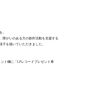
を。
、障がいのある方の創作活動を支援する
様子を描いていただきました。
メント欄に「
LP
レコードプレゼント希