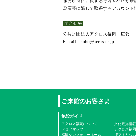
④公序良俗に反する行為や不正が確
⑤応募に際して取得するアカウント
問合せ先
公益財団法人アクロス福岡 広報
E-mail：koho@acros.or.jp
ご来館のお客さま
施設ガイド
アクロス福岡について
文化観光情報
フロアマップ
アクロス福岡
福岡シンフォニーホール
1Fアトリウ