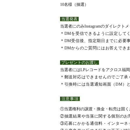
10名様（抽選）
当選発表
当選者にのみ
Instagram
のダイレクトメ
＊
DM
を受信できるように設定して
＊
DM
受信後、指定期日までに必要
＊
DM
からのご質問にはお答えでき
プレゼントのお渡し
当選者にはLPレコードをアクロス福
＊郵送対応はできませんのでご了承
＊引換時には当選通知画面（
DM
）
注意事項
①当選権利の譲渡・換金・転売は固く
②抽選結果や当落に関する個別のお
③応募にかかる通信料・インターネ