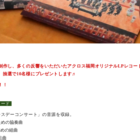
！
制作し、多くの反響をいただいたアクロス福岡オリジナル
LP
レコー
、抽選で
10
名様にプレゼントします
♬
！！
コード
ースデーコンサート」の音源を収録。
ための協奏曲
ための組曲
組曲