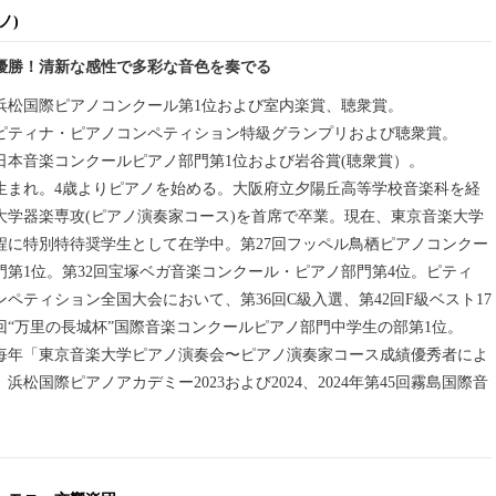
ノ)
優勝！清新な感性で多彩な音色を奏でる
2回浜松国際ピアノコンクール第1位および室内楽賞、聴衆賞。
7回ピティナ・ピアノコンペティション特級グランプリおよび聴衆賞。
2回日本音楽コンクールピアノ部門第1位および岩谷賞(聴衆賞）。
阪府生まれ。4歳よりピアノを始める。大阪府立夕陽丘高等学校音楽科を経
大学器楽専攻(ピアノ演奏家コース)を首席で卒業。現在、東京音楽大学
程に特別特待奨学生として在学中。第27回フッペル鳥栖ピアノコンクー
門第1位。第32回宝塚ベガ音楽コンクール・ピアノ部門第4位。ピティ
ペティション全国大会において、第36回C級入選、第42回F級ベスト17
7回“万里の長城杯”国際音楽コンクールピアノ部門中学生の部第1位。
より毎年「東京音楽大学ピアノ演奏会〜ピアノ演奏家コース成績優秀者によ
浜松国際ピアノアカデミー2023および2024、2024年第45回霧島国際音