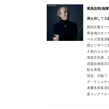
尾高忠明(指揮
満を持して大
国内主要オー
界各地のオーケ
ールズ音楽演
国エリザベス女
人初のエルガー
海道文化賞、
送協会放送文化
彰を受賞。
現在、大阪フ
ズ・ナショナ
本響名誉客演
楽コンクール