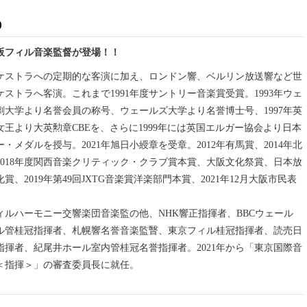
)
阪フィル音楽監督が登場！！
ケストラへの定期的な客演に加え、ロンドン響、ベルリン放送響など世
ストラへ客演。これまで1991年度サントリー音楽賞受賞。1993年ウェ
劇大学より名誉会員の称号、ウェールズ大学より名誉博士号、1997年英
王より大英勲章CBEを、さらに1999年には英国エルガー協会より日本
・メダルを授与。2021年旭日小綬章を受章。2012年有馬賞、2014年北
2018年度関西音楽クリティック・クラブ賞本賞、大阪文化祭賞、日本放
賞、2019年第49回JXTG音楽賞洋楽部門本賞、2021年12月大阪市民表
ィルハーモニー交響楽団音楽監の他、NHK響正指揮者、BBCウェール
ル管桂冠指揮者、札幌響名誉音楽監瞖、東京フィル桂冠指揮者、読売日
指揮者、紀尾井ホール室内管桂冠名誉指揮者。2021年から「東京国際音
＜指揮＞」の審査委員長に就任。