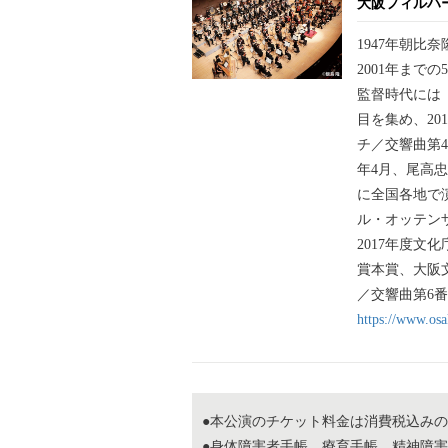
大阪フィルハ
1947年朝比
2001年まで
監督時代には
目を集め、20
チ／交響曲第4
年4月、尾高
に全国各地で
ル・オッテン
2017年度文
賞本賞、大阪文
／交響曲第6番
https://www.os
●本公演のチケット料金は消費税込み
●身体障害者手帳、療育手帳、精神障