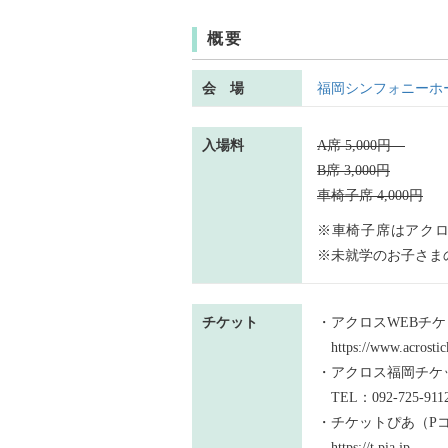
概要
会 場
福岡シンフォニーホ
入場料
A席 5,000円
B席 3,000円
車椅子席 4,000円
※車椅子席はアクロ
※未就学のお子さま
チケット
・アクロスWEBチケ
https://www.acrostick
・アクロス福岡チケットセ
TEL：092-725-911
・チケットぴあ（Pコー
https://t.pia.jp