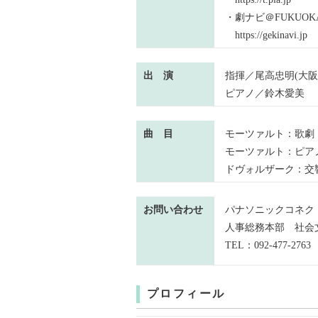
・劇ナビ＠FUKUO
https://gekinavi.jp
出 演
指揮／尾高忠明(大
ピアノ／鈴木愛美
曲 目
モーツァルト：歌劇
モーツァルト：ピアノ協
ドヴォルザーク：交響曲
お問い合わせ
パナソニックコネクト
人事総務本部 社会
TEL：092-477-2763
プロフィール