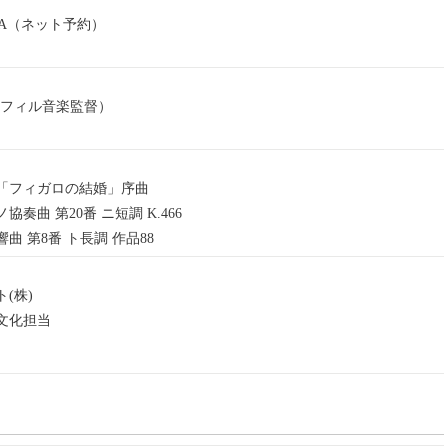
KA（ネット予約）
阪フィル音楽監督）
「フィガロの結婚」序曲
奏曲 第20番 ニ短調 K.466
 第8番 ト長調 作品88
(株)
文化担当