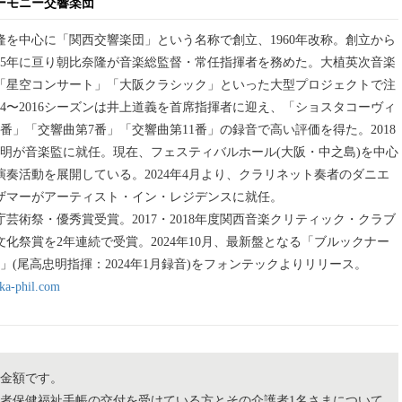
ーモニー交響楽団
奈隆を中心に「関西交響楽団」という名称で創立、1960年改称。創立から
の55年に亘り朝比奈隆が音楽総監督・常任指揮者を務めた。大植英次音楽
「星空コンサート」「大阪クラシック」といった大型プロジェクトで注
14〜2016シーズンは井上道義を首席指揮者に迎え、「ショスタコーヴィ
番」「交響曲第7番」「交響曲第11番」の録音で高い評価を得た。2018
忠明が音楽監に就任。現在、フェスティバルホール(大阪・中之島)を中心
演奏活動を展開している。2024年4月より、クラリネット奏者のダニエ
ザマーがアーティスト・イン・レジデンスに就任。
化庁芸術祭・優秀賞受賞。2017・2018年度関西音楽クリティック・クラブ
化祭賞を2年連続で受賞。2024年10月、最新盤となる「ブルックナー
」(尾高忠明指揮：2024年1月録音)をフォンテックよりリリース。
aka-phil.com
の金額です。
害者保健福祉手帳の交付を受けている方とその介護者1名さまについて