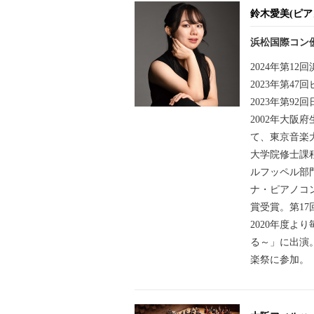
鈴木愛美(ピア
浜松国際コン
2024年第1
2023年第4
2023年第9
2002年大
て、東京音楽
大学院修士課
ルフッペル部
ナ・ピアノコン
賞受賞。第1
2020年度
る～」に出演。
楽祭に参加。