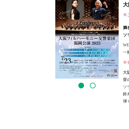
大
※
満
ソ
WE
一般
※
大
督
ソ
鈴
弾