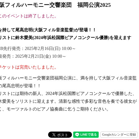
阪フィルハーモニー交響楽団 福岡公演2025
このイベントは終了しました。
を持して尾高忠明(大阪フィル音楽監督)が登場！！
リストに鈴木愛美(2024年浜松国際ピアノコンクール優勝)を迎えます
B先行発売：2025年2月16日(日) 10:00～
発売：2025年2月21日(金) 10:00～
チケットは完売いたしました。
阪フィルハーモニー交響楽団福岡公演に、満を持して大阪フィル音楽監
の尾高忠明が登場！！
リストには期待の新人、
2024
年浜松国際ピアノコンクールで優勝した、
木愛美をソリストに迎えます。清新な感性で多彩な音色を奏でる彼女が
く、モーツァルトのピアノ協奏曲に乞うご期待ください。
Googleカレンダーに登録