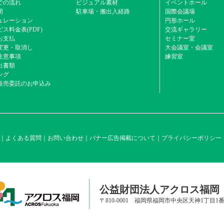
での流れ
ビジュアル素材
イベントホール
間
駐車場・搬出入経路
国際会議場
ュレーション
円形ホール
ス料金表(PDF)
交流ギャラリー
お支払
セミナー室
変更・取消し
大会議室・会議室
注意事項
練習室
出書類
ング
販売委託のお申込み
よくある質問
お問い合わせ
バナー広告掲載について
プライバシーポリシー
公益財団法人アクロス福岡
〒810-0001 福岡県福岡市中央区天神1丁目1番