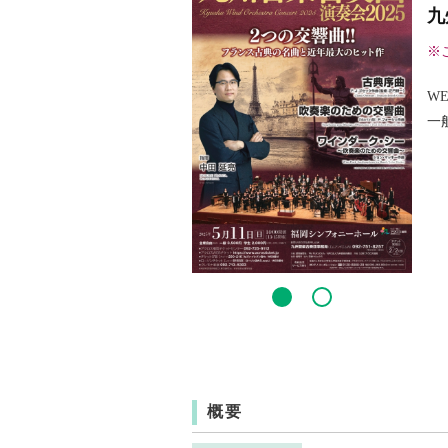
九
※
WE
一般
概要