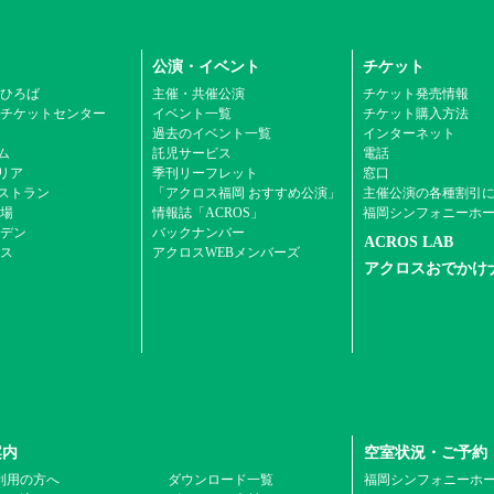
公演・イベント
チケット
ひろば
主催・共催公演
チケット発売情報
チケットセンター
イベント一覧
チケット購入方法
ム
過去のイベント一覧
インターネット
ム
託児サービス
電話
エリア
季刊リーフレット
窓口
ストラン
「アクロス福岡 おすすめ公演」
主催公演の各種割引
場
情報誌「ACROS」
福岡シンフォニーホ
デン
バックナンバー
ACROS LAB
ス
アクロスWEBメンバーズ
アクロスおでかけ
案内
空室状況・ご予約
利用の方へ
ダウンロード一覧
福岡シンフォニーホ