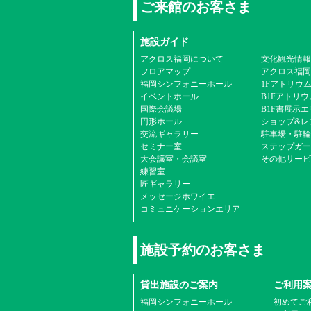
ご来館のお客さま
施設ガイド
アクロス福岡について
文化観光情報
フロアマップ
アクロス福岡
福岡シンフォニーホール
1Fアトリウ
イベントホール
B1Fアトリウ
国際会議場
B1F書展示
円形ホール
ショップ&レ
交流ギャラリー
駐車場・駐輪
セミナー室
ステップガー
大会議室・会議室
その他サービ
練習室
匠ギャラリー
メッセージホワイエ
コミュニケーションエリア
施設予約のお客さま
貸出施設のご案内
ご利用
福岡シンフォニーホール
初めてご