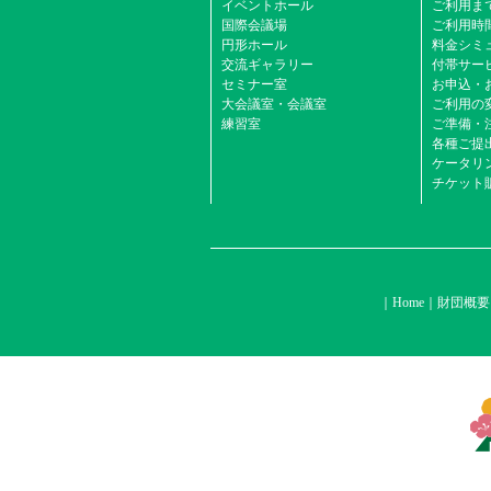
イベントホール
ご利用ま
国際会議場
ご利用時
円形ホール
料金シミ
交流ギャラリー
付帯サービ
セミナー室
お申込・
大会議室・会議室
ご利用の
練習室
ご準備・
各種ご提
ケータリ
チケット
Home
財団概要