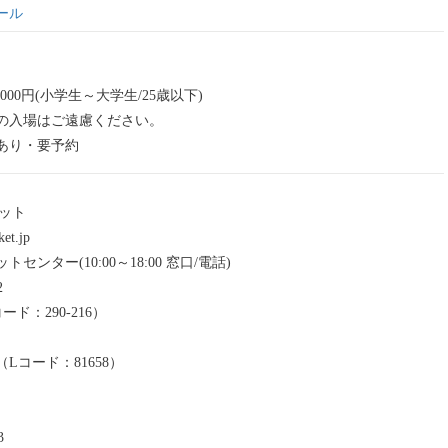
ール
2,000円(小学生～大学生/25歳以下)
の入場はご遠慮ください。
あり・要予約
ット
et.jp
ンター(10:00～18:00 窓口/電話)
2
ド：290-216）
Lコード：81658）
3