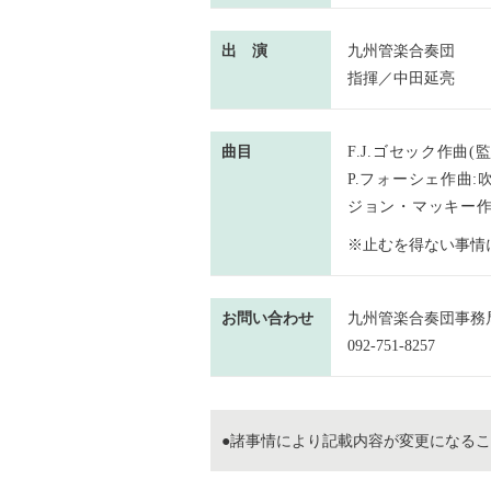
出 演
九州管楽合奏団
指揮／中田延亮
曲目
F.J.ゴセック作曲(
P.フォーシェ作曲:
ジョン・マッキー作
※止むを得ない事情
お問い合わせ
九州管楽合奏団事務局
092-751-8257
●諸事情により記載内容が変更になる