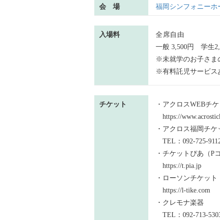
会 場
福岡シンフォニーホ
入場料
全席
自由
一般 3,500円 学生
※未就学のお子さま
※有料託児サービス
チケット
・アクロスWEBチケ
https://www.acrostick
・アクロス福岡チケットセ
TEL：092-725-911
・チケットぴあ（Pコー
https://t.pia.jp
・ローソンチケット（
https://l-tike.com
・クレモナ楽器
TEL：092-713-530