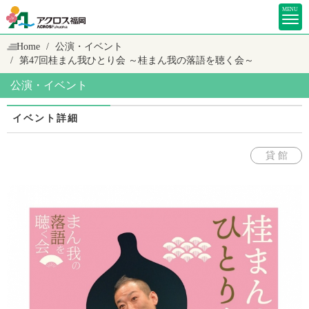
MENU
Home
公演・イベント
第47回桂まん我ひとり会 ～桂まん我の落語を聴く会～
公演・イベント
イベント詳細
貸 館