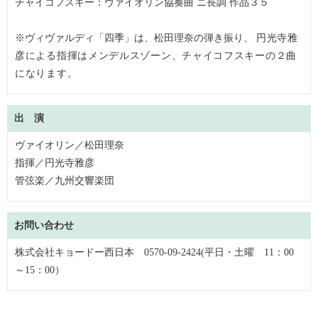
チャイコフスキー：ヴァイオリン協奏曲 ニ長調 作品３５
※ヴィヴァルディ「四季」は、松田理奈の弾き振り、
円光寺雅
彦
による指揮はメンデルスゾーン、チャイコフスキーの２曲
になります。
出 演
ヴァイオリン
／
松
田理奈
指揮／円光寺雅彦
管弦楽／九州交響楽団
お問い合わせ
株式会社キョードー西日本 0570-09-2424(平日・土曜 11：00
～15：00）