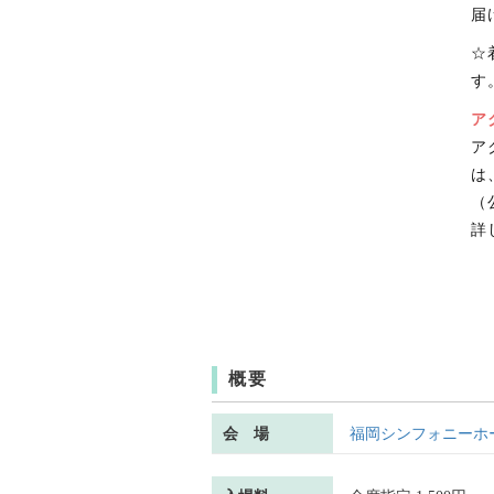
届
☆
す。
ア
ア
は
（
詳
概要
会 場
福岡シンフォニーホ