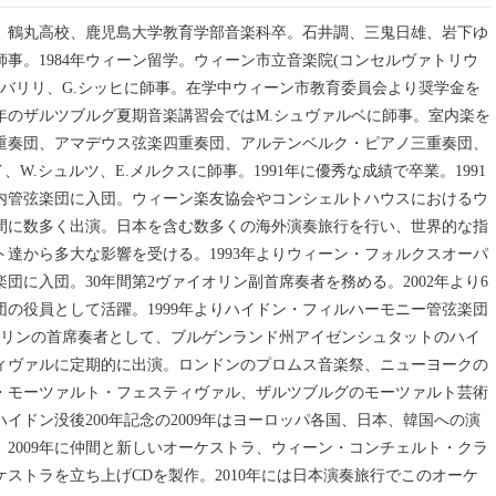
。鶴丸高校、鹿児島大学教育学部音楽科卒。石井調、三鬼日雄、岩下ゆ
師事。1984年ウィーン留学。ウィーン市立音楽院(コンセルヴァトリウ
W.バリリ、G.シッヒに師事。在学中ウィーン市教育委員会より奨学金を
84年のザルツブルグ夏期音楽講習会ではM.シュヴァルベに師事。室内楽を
重奏団、アマデウス弦楽四重奏団、アルテンベルク・ピアノ三重奏団、
イ、W.シュルツ、E.メルクスに師事。1991年に優秀な成績で卒業。1991
内管弦楽団に入団。ウィーン楽友協会やコンシェルトハウスにおけるウ
間に数多く出演。日本を含む数多くの海外演奏旅行を行い、世界的な指
ト達から多大な影響を受ける。1993年よりウィーン・フォルクスオーパ
団に入団。30年間第2ヴァイオリン副首席奏者を務める。2002年より6
団の役員として活躍。1999年よりハイドン・フィルハーモニー管弦楽団
オリンの首席奏者として、ブルゲンランド州アイゼンシュタットのハイ
ィヴァルに定期的に出演。ロンドンのプロムス音楽祭、ニューヨークの
・モーツァルト・フェスティヴァル、ザルツブルグのモーツァルト芸術
イドン没後200年記念の2009年はヨーロッパ各国、日本、韓国への演
。2009年に仲間と新しいオーケストラ、ウィーン・コンチェルト・クラ
ケストラを立ち上げCDを製作。2010年には日本演奏旅行でこのオーケ