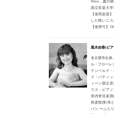
Wien，森
国立音楽大学
【使用楽器】
した暗いニス
【使用弓】1
黒木由香(ピア
名古屋市出身
ル・フローレ
テンベルク・
ド・バティッ
ィーン国立音
ウス・ピアノ
室内管弦楽団
和彦指揮)等
パン 〜ふた