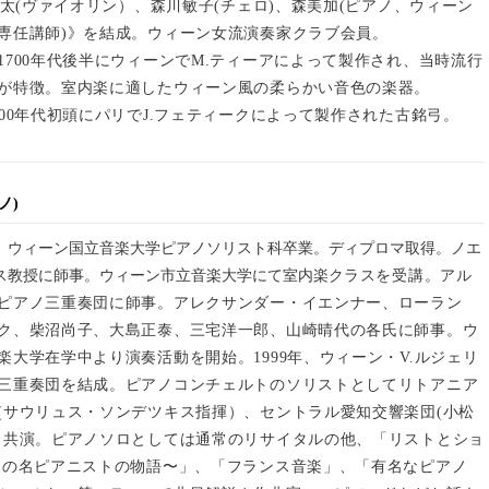
川耕太(ヴァイオリン）、森川敏子(チェロ)、森美加(ピアノ、ウィーン
専任講師)》を結成。ウィーン女流演奏家クラブ会員。
1700年代後半にウィーンでM.ティーアによって製作され、当時流行
が特徴。室内楽に適したウィーン風の柔らかい音色の楽器。
900年代初頭にパリでJ.フェティークによって製作された古銘弓。
ノ)
。ウィーン国立音楽大学ピアノソリスト科卒業。ディプロマ取得。ノエ
ス教授に師事。ウィーン市立音楽大学にて室内楽ク
ラスを受講。アル
ピアノ三重奏団に師事。アレクサンダー・イエンナー、ローラン
ク、柴沼尚子、大島正泰、三宅洋一郎、山崎晴代の各氏に師事。ウ
楽大学在学中より演奏活動を開始。1999年、ウィーン・V.ルジェリ
三重奏団を結成。ピアノコンチェ
ルトのソリストとしてリトアニア
(サウリュス・ソンデツキス指揮）、セントラル愛知交響楽団(小松
と共演。ピアノソロとしては通常のリサイタルの他、「リストとショ
りの名ピアニストの物語〜」、「フランス音楽」、「有名なピアノ