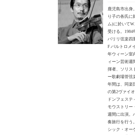
鹿児島市出身
り子の各氏に
ム)に於いて
受ける。19
バリリ弦楽四
F.バルトロメ
年ウィーン室
ィーン芸術週
揮者、ソリス
ー歌劇場管弦楽
年間は、同楽
の第2ヴァイ
ドンフェステ
モウストリー
週間に出演。ハ
奏旅行を行う
シック・オー