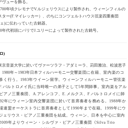
デヴューを飾る。
700年頃クレモナでV.ルジェリウスにより製作され、ウィーンフィルの
スター(F.マイレッカー）、のちにコンツェルトハウス弦楽四重奏団
ーツェ)に伝わっていた古銘器。
00年代初頭にパリでJ.ユリーによって製作された古銘号。
ロ)
東京音楽大学に於いてヴァーツラフ・アダミーラ、苅田雅治、松波恵子
1980年～1983年日本フィルハーモニー交響
楽団に在籍、室内楽のコ
多く行う。1983年ウイーン留学。ウィーンフィルハーモニー管弦楽
F.バルトロメイ氏に当時唯
一の弟子として5年間師事。室内楽をアル
ピアノ三重奏団、A.アレンコフ、E.メルクス、F.バルトロメイに師
～92年にウィー
ン室内交響楽団に於いて首席奏者を務める。1988年か
場連盟オーケストラに首席奏者として1990年まで在籍。1999年にウ
ルジェリウス・ピアノ三重奏団を結成。ウィーン、日本を中心に室内
009年よりウィーン・シルヴァ・ピアノ三重奏団《Silva Trio