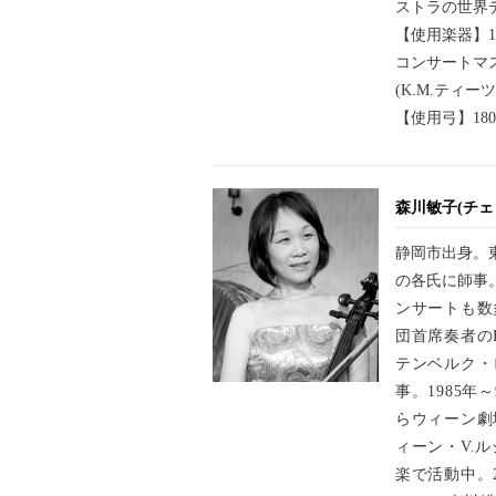
ストラの世界
【使用楽器】1
コンサートマ
(K.M.ティ
【使用弓】18
森川敏子(チェ
静岡市出身。
の各氏に師事。
ンサートも数
団首席奏者の
テンベルク・
事。1985年
らウィーン劇
ィーン・
V.
楽で活動中。2