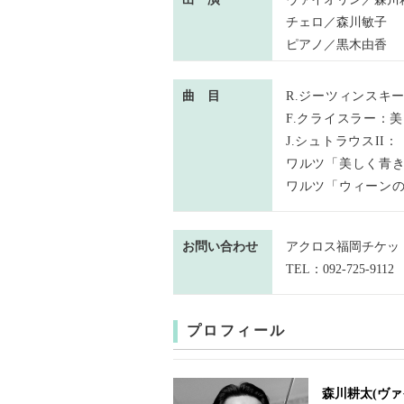
チェロ／森川敏子
ピアノ／黒木由香
曲 目
R.ジーツィンスキ
F.クライスラー：
J.シュトラウスII：
ワルツ「美しく青きド
ワルツ「ウィーンの森
お問い合わせ
アクロス福岡チケッ
TEL：092-725-9112
プロフィール
森川耕太(ヴァ