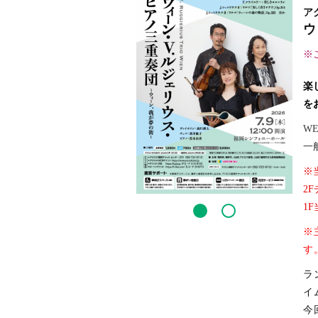
ア
ウ
※
楽
を
WE
一般
※
2
1
※
す
ラ
イ
今