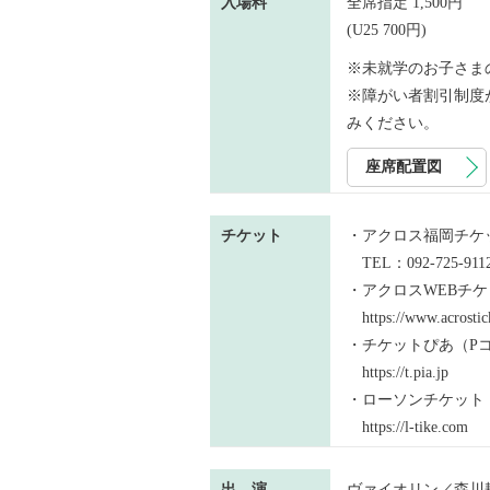
入場料
全席指定 1,500円
(U25 700円)
※未就学のお子さま
※障がい者割引制度
みください。
座席配置図
チケット
・アクロス福岡チケットセ
TEL：092-725-911
・アクロスWEBチケ
https://www.acrostick
・チケットぴあ（Pコー
https://t.pia.jp
・ローソンチケット（
https://l-tike.com
出 演
ヴァイオリン／森川