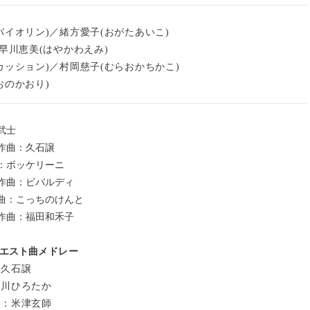
バイオリン)／緒方愛子(おがたあいこ)
早川恵美(はやかわえみ)
カッション)／村岡慈子(むらおかちかこ)
おのかおり)
武士
作曲：久石譲
：ボッケリーニ
作曲：ビバルディ
曲：こっちのけんと
作曲：福田和禾子
クエスト曲
メドレー
久石譲
川ひろたか
：米津玄師