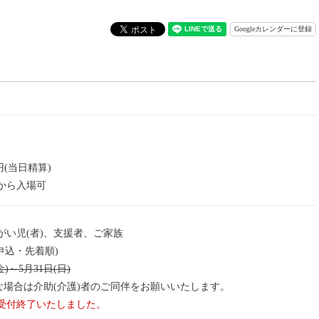
Googleカレンダーに登録
円(当日精算)
から入場可
がい児(者)、支援者、ご家族
申込・先着順)
金)～5月31日(日)
な場合は介助(介護)者のご同伴をお願いいたします。
受付終了いたしました。