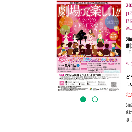
2
[1
[2
※
知
劇
「
※
ど
し
定
知
劇
き