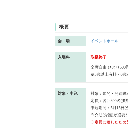
概要
会 場
イベントホール
入場料
取扱終了
全席自由 ひとり500
※3歳以上有料・0歳
対象・申込
対象：知的・発達障
定員：各回300名(要
申込期間：
5月15日(
※介助(介護)が必要
※定員に達したため