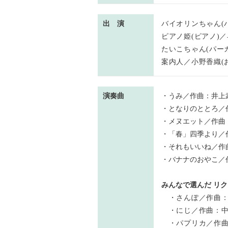
出 演
バイオリンちゃん(
ピアノ姫(ピアノ)／
たいこちゃん(パー
案内人／小野香織(
演奏曲
・うみ／作曲：井上
・となりのととろ／
・メヌエット／作曲
・「春」四季より／
・それもいいね／作
・バナナのおやこ／
みんなで選んだ リ
・さんぽ／作曲：
・にじ／作曲：中
・パプリカ／作曲