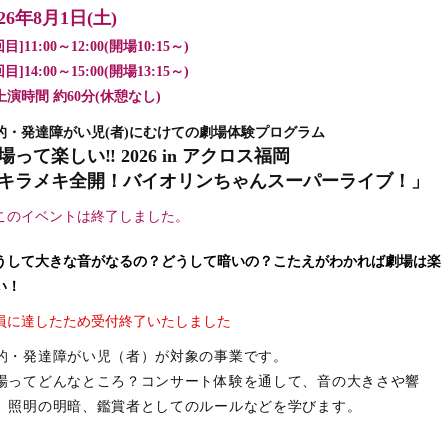
026年8月1日(土)
回目]
11:00～12:00
(開場10:15～)
回目]14:00～15:00(開場13:15～)
上演時間 約60分(休憩なし)
的・発達障がい児(者)にむけての劇場体験プログラム
場って楽しい‼ 2026 in アクロス福岡
キラメキ全開！バイオリンちゃんスーパーライブ！」
このイベントは終了しました。
うして大きな音がなるの？どうして暗いの？こたえがわかれば劇場は楽
い！
員に達したため受付終了いたしました
的・発達障がい児（者）が対象の事業です。
場ってどんなところ？コンサート体験を通して、音の大きさや響
、照明の明暗、鑑賞者としてのルールなどを学びます。