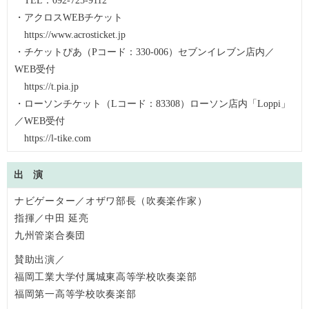
TEL：092-725-9112
・アクロスWEBチケット
https://www.acrosticket.jp
・チケットぴあ（Pコード：330-006）セブンイレブン店内／
WEB受付
https://t.pia.jp
・ローソンチケット（Lコード：83308）ローソン店内「Loppi」
／WEB受付
https://l-tike.com
出 演
ナビゲーター／オザワ部長（吹奏楽作家）
指揮／中田 延亮
九州管楽合奏団
賛助出演／
福岡工業大学付属城東高等学校吹奏楽部
福岡第一高等学校吹奏楽部