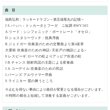
曲 目
福島弘和：ラッキードラゴン～第五福竜丸の記憶～
J.S.バッハ：トッカータとフーガ ニ短調 BWV.565
A.リード：シンフォニック・ポートレート「オセロ」
D.ショスタコーヴィチ：祝典序曲
R.ジェイガー:吹奏楽のための交響曲より第4楽章
大栗裕:吹奏楽のための神話~天岩戸の物語による~
0.レスピーギ:ローマの松よりアッピア街道の松
J.B.チャンス:朝鮮民謡の主題による変奏曲
J.A.コーデイル:吹奏楽のための民話
J.バーンズ:アルヴァマー序曲
S.ライニキー:鷲の舞うところ
※止むを得ない事由により曲目が変更となる場合がございます。
※時間の都合上短縮して演奏する楽曲がございます。