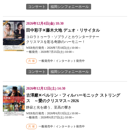
コンサート
福岡シンフォニーホール
2026年12月4日(金) 18:30
田中彩子✕藤木大地 デュオ・リサイタル
コロラトゥーラ・ソプラノとカウンターテナー
クリスマスを彩る奇跡のハーモニー！
WEB先行発売：2026年7月18日(土) 10:00～
一般発売：2026年7月25日(土) 10:00～
共 催
一般発売中 / インターネット発売中
コンサート
福岡シンフォニーホール
2026年12月12日(土) 14:30
古澤巖✕ベルリン・フィルハーモニック ストリング
ス ～愛のクリスマス～2026
静寂と光を纏う、至高の響き
WEB先行発売：2026年6月13日(土) 10:00～
一般発売：2026年6月27日(土) 10:00～
共 催
一般発売中 / インターネット発売中